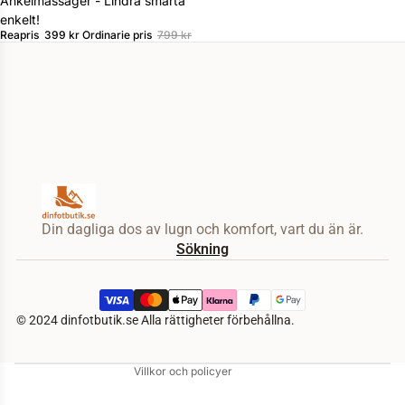
Ankelmassager - Lindra smärta
enkelt!
Reapris
399 kr
Ordinarie pris
799 kr
Integritetspolicy
Din dagliga dos av lugn och komfort, vart du än är.
Återbetalningspolicy
Sökning
Användarvillkor
Fraktpolicy
Kontaktinformation
© 2024 dinfotbutik.se Alla rättigheter förbehållna.
Rättsligt meddelande
Villkor och policyer