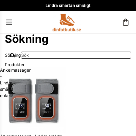
Lindra smärtan smidigt
Sökning
Sökning
Produkter
Ankelmassager
-
Lindra
smärta
enkelt!
Rea